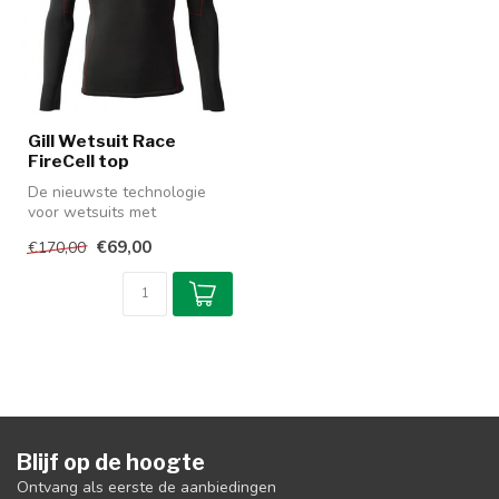
Gill Wetsuit Race
FireCell top
De nieuwste technologie
voor wetsuits met
toegevoegde thermische
€69,00
€170,00
warmte aan de a...
Blijf op de hoogte
Ontvang als eerste de aanbiedingen