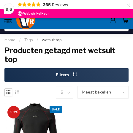
×
365
Reviews
gratis verzending
>80,-
9.6
9,6
0
MENU
Home
/
Tags
/
wetsuit top
Producten getagd met wetsuit
top
Filters
SALE
-59%