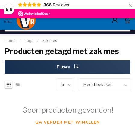
×
366
Reviews
deskundig advies
sinds 1948
ruim asso
9.6
9,6
0
MENU
Home
/
Tags
/
zak mes
Producten getagd met zak mes
Filters
Geen producten gevonden!
GA VERDER MET WINKELEN