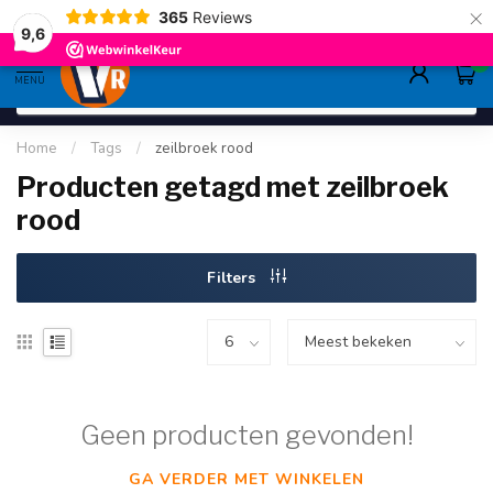
×
365
Reviews
gratis verzending
>80,-
9.6
9,6
0
MENU
Home
/
Tags
/
zeilbroek rood
Producten getagd met zeilbroek
rood
Filters
Geen producten gevonden!
GA VERDER MET WINKELEN