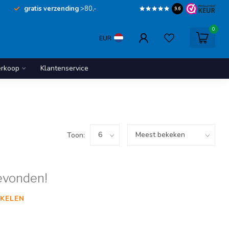
gratis verzending
>80,-
9.6
0
EUR
erkoop
Klantenservice
Toon:
evonden!
KELEN