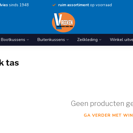
vies
sinds 1948
ruim assortiment
op voorraad
Bootkussens
Buitenkussens
Zeilkleding
Winkel uitv
k tas
Geen producten g
GA VERDER MET WIN