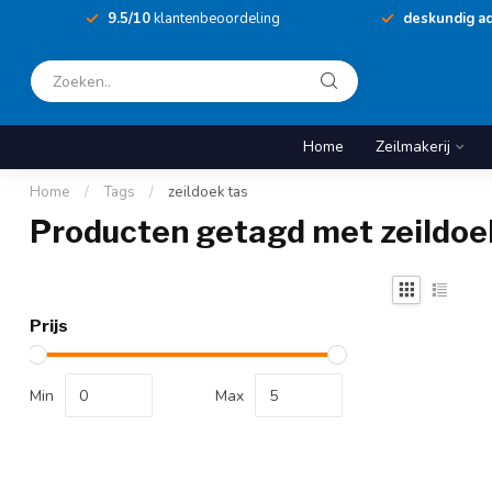
9.5/10
klantenbeoordeling
deskundig ad
Home
Zeilmakerij
Home
/
Tags
/
zeildoek tas
Producten getagd met zeildoe
Prijs
Min
Max