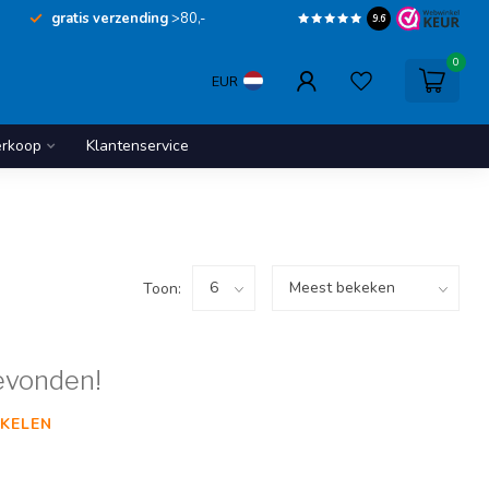
gratis verzending
>80,-
9.6
0
EUR
erkoop
Klantenservice
Toon:
evonden!
KELEN