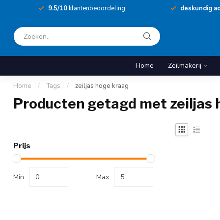
9.5/10
klantenbeoordeling
deskundig ad
Home
Zeilmakerij
Home
/
Tags
/
zeiljas hoge kraag
Producten getagd met zeiljas
Prijs
Min
Max