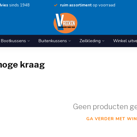
vies
sinds 1948
ruim assortiment
op voorraad
Bootkussens
Buitenkussens
Zeilkleding
Winkel uitv
 hoge kraag
Geen producten g
GA VERDER MET WIN