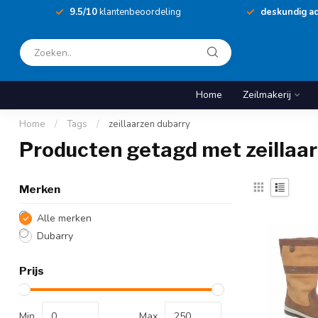
9.5/10
klantenbeoordeling
deskundig ad
Home
Zeilmakerij
Home
/
Tags
/
zeillaarzen dubarry
Producten getagd met zeillaa
Merken
Alle merken
Dubarry
Prijs
Min
Max