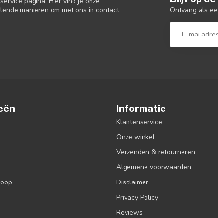
ervice pagina. Hier vind je onze
Ontvang als ee
llende manieren om met ons in contact
eën
Informatie
Klantenservice
Onze winkel
s
Verzenden & retourneren
Algemene voorwaarden
koop
Disclaimer
Privacy Policy
Reviews