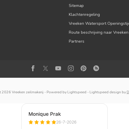
Sitemap
Klachtenregeling
Vreeken Watersport Openingsti
Route beschrijving naar Vreeken
Partners
 2026 Vreeken zeilmakerij
- Powered by
Lightspeed
-
Lightspeed design
by
D