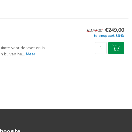
€249,00
€370,00
Je bespaart 33%
uimte voor de voet en is
 blijven he...
Meer
e hoogte