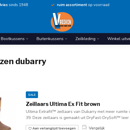
vies
sinds 1948
ruim assortiment
op voorraad
Bootkussens
Buitenkussens
Zeilkleding
Winkel uitv
rzen dubarry
SALE
Zeillaars Ultima Ex Fit brown
Ultima Extrafit™ zeillaars van Dubarry met meer ruimte 
39. Deze zeillaars is gemaakt uit DryFast-DrySoft™ leer e
Vergelijk
Aan verlanglijst toevoegen