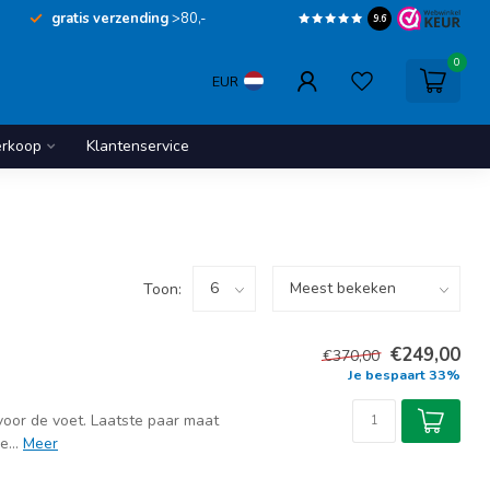
gratis verzending
>80,-
9.6
0
EUR
erkoop
Klantenservice
Toon:
€249,00
€370,00
Je bespaart 33%
voor de voet. Laatste paar maat
...
Meer