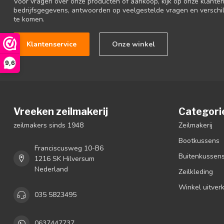
Voor vragen over onze producten of aankoop, kijk op onze klantens
bedrijfsgegevens, antwoorden op veelgestelde vragen en verschi
te komen.
Klantenservice
Onze winkel
9,6
Vreeken zeilmakerij
Categori
zeilmakers sinds 1948
Zeilmakerij
Bootkussens
Franciscusweg 10-B6
Buitenkussen
1216 SK Hilversum
Nederland
Zeilkleding
Winkel uitver
035 5823495
0637447737