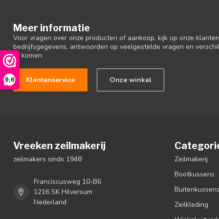
Meer informatie
Voor vragen over onze producten of aankoop, kijk op onze klantens
bedrijfsgegevens, antwoorden op veelgestelde vragen en verschi
te komen.
Klantenservice
Onze winkel
9,6
Vreeken zeilmakerij
Categori
zeilmakers sinds 1948
Zeilmakerij
Bootkussens
Franciscusweg 10-B6
Buitenkussen
1216 SK Hilversum
Nederland
Zeilkleding