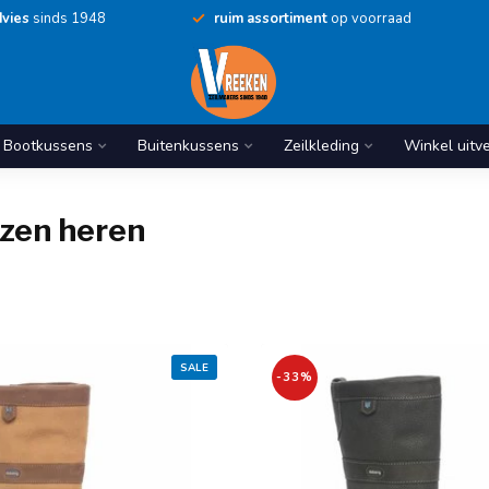
vies
sinds 1948
ruim assortiment
op voorraad
Bootkussens
Buitenkussens
Zeilkleding
Winkel uitv
rzen heren
SALE
-33%