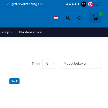
gratis verzending
>80,-
9.6
0
EUR
erkoop
Klantenservice
Toon:
SALE