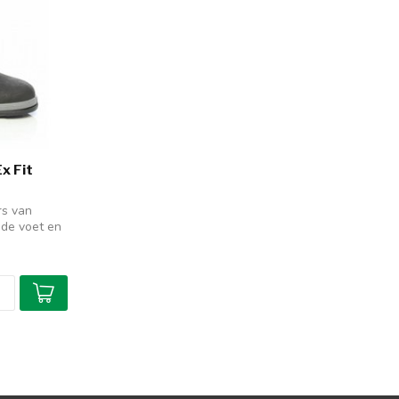
x Fit
rs van
 de voet en