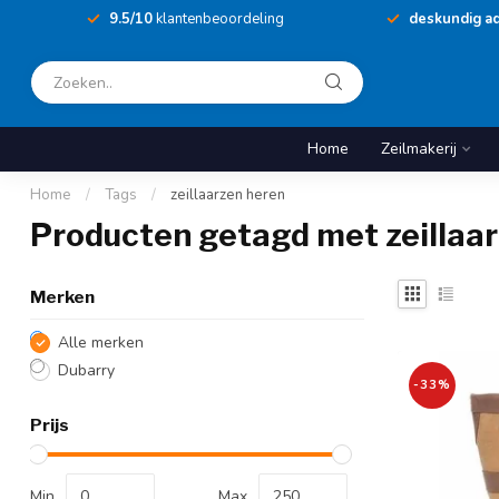
9.5/10
klantenbeoordeling
deskundig ad
Home
Zeilmakerij
Home
/
Tags
/
zeillaarzen heren
Producten getagd met zeillaa
Merken
Alle merken
Dubarry
-33%
Prijs
Min
Max