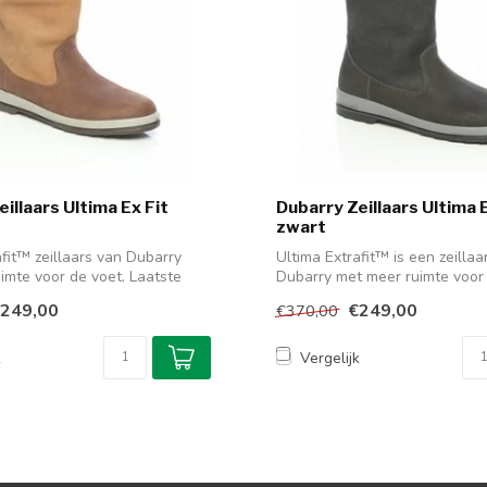
illaars Ultima Ex Fit
Dubarry Zeillaars Ultima E
zwart
afit™ zeillaars van Dubarry
Ultima Extrafit™ is een zeillaa
imte voor de voet. Laatste
Dubarry met meer ruimte voor
is...
249,00
€249,00
€370,00
k
Vergelijk