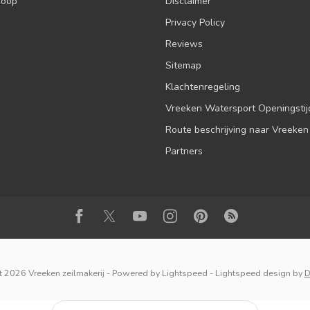
koop
Disclaimer
Privacy Policy
Reviews
Sitemap
Klachtenregeling
Vreeken Watersport Openingsti
Route beschrijving naar Vreeken
Partners
 2026 Vreeken zeilmakerij
- Powered by
Lightspeed
-
Lightspeed design
by
D