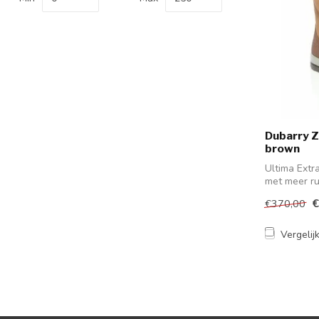
Dubarry Ze
brown
Ultima Extr
met meer ru
pa...
€
€370,00
Vergelij