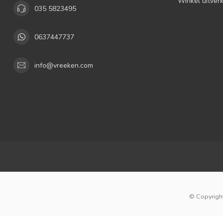
Winkel uitver
035 5823495
0637447737
info@vreeken.com
© Copyright