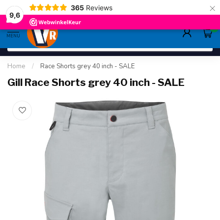
×
365
Reviews
deskundig advies
sinds 1948
ruim asso
9.6
9,6
0
MENU
Home
/
Race Shorts grey 40 inch - SALE
Gill Race Shorts grey 40 inch - SALE