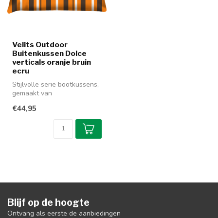
Velits Outdoor
Buitenkussen Dolce
verticals oranje bruin
ecru
Stijlvolle serie bootkussens,
gemaakt van
waterafstotende stof. De
€44,95
oranje bruin ...
Blijf op de hoogte
Ontvang als eerste de aanbiedingen