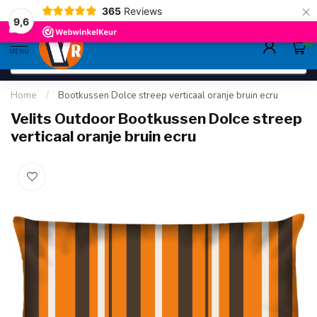
×
365
Reviews
gratis verzending
>80,-
9.6
9,6
0
MENU
Home
/
Bootkussen Dolce streep verticaal oranje bruin ecru
Velits Outdoor Bootkussen Dolce streep
verticaal oranje bruin ecru