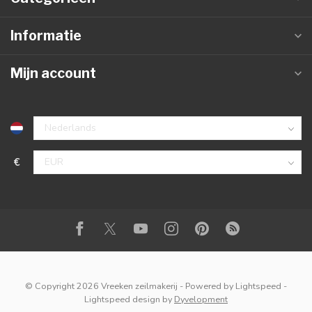
Informatie
Mijn account
€
© Copyright 2026 Vreeken zeilmakerij
- Powered by
Lightspeed
-
Lightspeed design
by
Dyvelopment