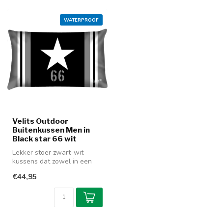
WATERPROOF
Velits Outdoor
Buitenkussen Men in
Black star 66 wit
Lekker stoer zwart-wit
kussens dat zowel in een
buiten- als binnen uitvoering
€44,95
te...