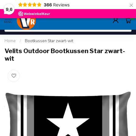
×
366
Reviews
gratis verzending
>80,-
9.6
9,6
0
MENU
Home
/
Bootkussen Star zwart-wit
Velits Outdoor Bootkussen Star zwart-
wit