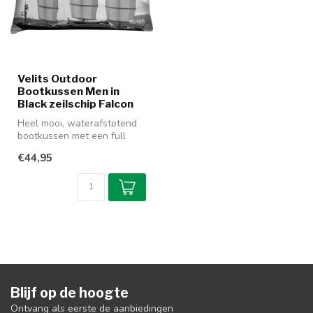
Velits Outdoor
Bootkussen Men in
Black zeilschip Falcon
Heel mooi, waterafstotend
bootkussen met een full
colour bedrukking die aan 2
€44,95
ka...
Blijf op de hoogte
Ontvang als eerste de aanbiedingen