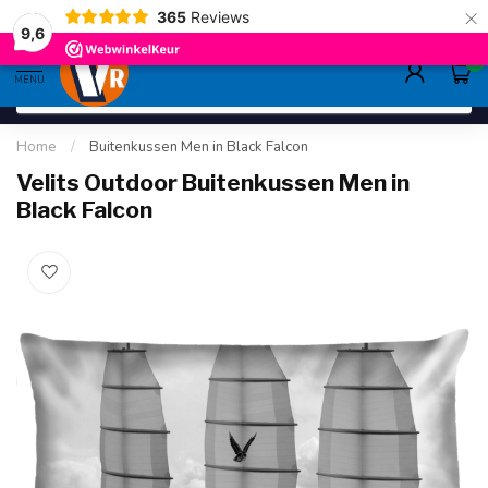
×
365
Reviews
deskundig advies
sinds 1948
ruim asso
9.6
9,6
0
MENU
Home
/
Buitenkussen Men in Black Falcon
Velits Outdoor Buitenkussen Men in
Black Falcon