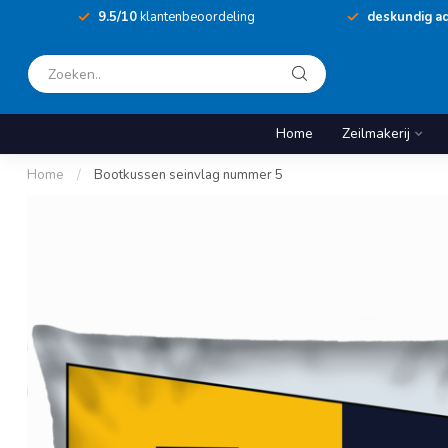
9.5/10
klantenbeoordeling
deskundig ad
Home
Zeilmakerij
Home
/
Bootkussen seinvlag nummer 5