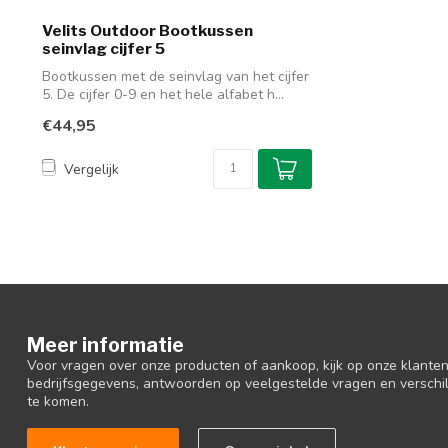
Velits Outdoor Bootkussen
seinvlag cijfer 5
Bootkussen met de seinvlag van het cijfer
5. De cijfer 0-9 en het hele alfabet h...
€44,95
Vergelijk
Meer informatie
Voor vragen over onze producten of aankoop, kijk op onze klantens
bedrijfsgegevens, antwoorden op veelgestelde vragen en verschi
te komen.