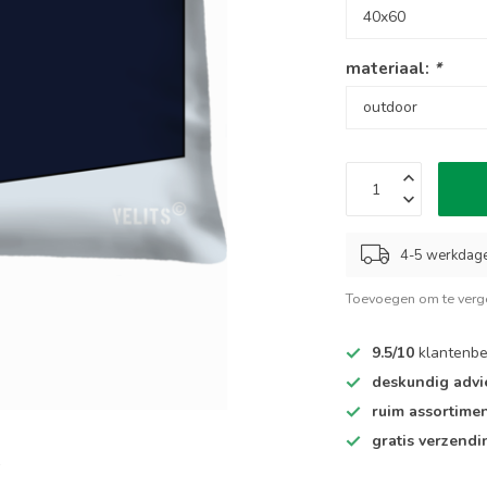
materiaal:
*
4-5 werkdag
Toevoegen om te verge
9.5/10
klantenbe
deskundig advi
ruim assortime
gratis verzendi