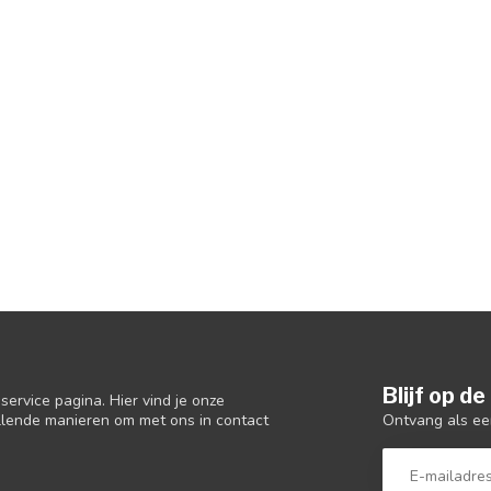
Blijf op d
ervice pagina. Hier vind je onze
Ontvang als ee
llende manieren om met ons in contact