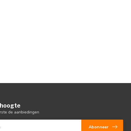
e hoogte
rste de aanbiedingen
Abonneer