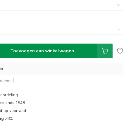
Toevoegen aan winkelwagen
en
lijken
oordeling
es
sinds 1948
nt
op voorraad
ng
>80,-