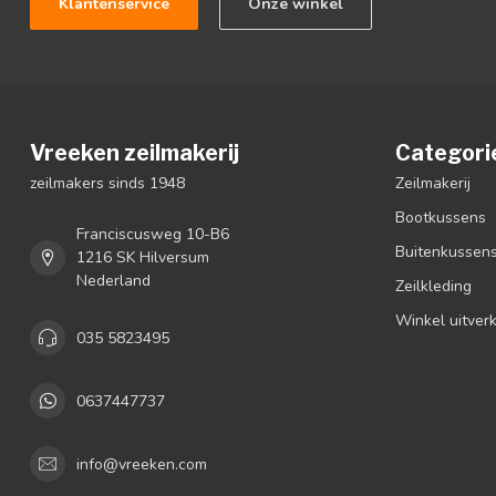
Klantenservice
Onze winkel
Vreeken zeilmakerij
Categori
zeilmakers sinds 1948
Zeilmakerij
Bootkussens
Franciscusweg 10-B6
Buitenkussen
1216 SK Hilversum
Nederland
Zeilkleding
Winkel uitver
035 5823495
0637447737
info@vreeken.com