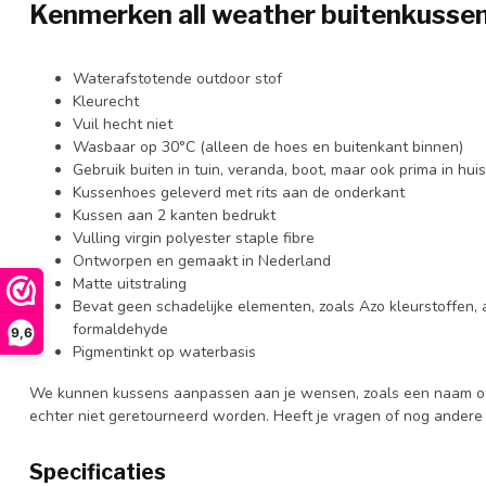
Kenmerken all weather buitenkusse
Waterafstotende outdoor stof
Kleurecht
Vuil hecht niet
Wasbaar op 30°C (alleen de hoes en buitenkant binnen)
Gebruik buiten in tuin, veranda, boot, maar ook prima in huis
Kussenhoes geleverd met rits aan de onderkant
Kussen aan 2 kanten bedrukt
Vulling virgin polyester staple fibre
Ontworpen en gemaakt in Nederland
Matte uitstraling
Bevat geen schadelijke elementen, zoals Azo kleurstoffen,
formaldehyde
9,6
Pigmentinkt op waterbasis
We kunnen kussens aanpassen aan je wensen, zoals een naam of
echter niet geretourneerd worden. Heeft je vragen of nog ander
Specificaties