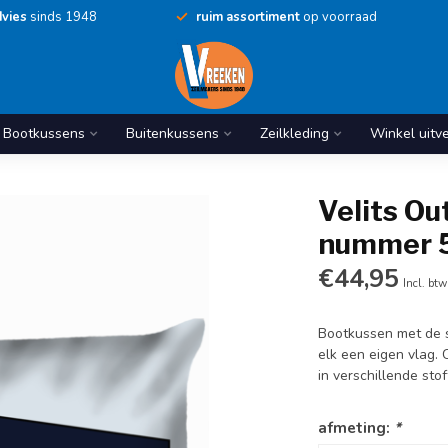
vies
sinds 1948
ruim assortiment
op voorraad
Bootkussens
Buitenkussens
Zeilkleding
Winkel uitv
Velits O
nummer 
€44,95
Incl. btw
Bootkussen met de se
elk een eigen vlag. C
in verschillende sto
afmeting:
*