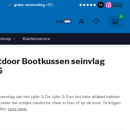
gratis verzending
>80,-
9.6
0
EUR
erkoop
Klantenservice
utdoor Bootkussen seinvlag
5
invlag van het cijfer 5. De cijfer 0-9 en het hele alfabet hebben
reëer die vrolijke nautische sfeer in huis of op de boot. Te krijgen
ffen.
Lees meer
.