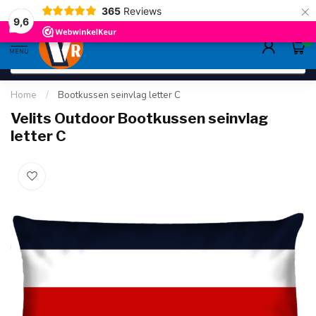
×
365
Reviews
deskundig advies
sinds 1948
ruim asso
9.6
9,6
0
MENU
Home
/
Bootkussen seinvlag letter C
Velits Outdoor Bootkussen seinvlag
letter C