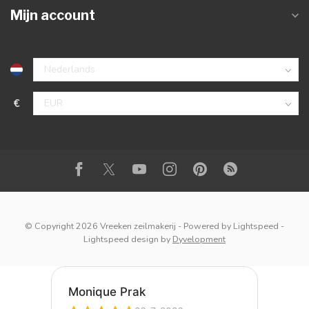
Mijn account
€
© Copyright 2026 Vreeken zeilmakerij
- Powered by
Lightspeed
-
Lightspeed design
by
Dyvelopment