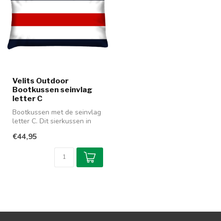
Velits Outdoor
Bootkussen seinvlag
letter C
Bootkussen met de seinvlag
letter C. Dit sierkussen in
rood-wit-blauw is er in v...
€44,95