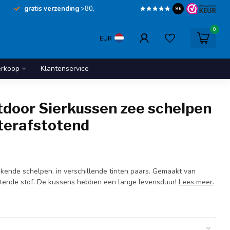
gratis verzending
>80,-
9.6
0
EUR
erkoop
Klantenservice
tdoor Sierkussen zee schelpen
terafstotend
kende schelpen, in verschillende tinten paars. Gemaakt van
tende stof. De kussens hebben een lange levensduur!
Lees meer
.