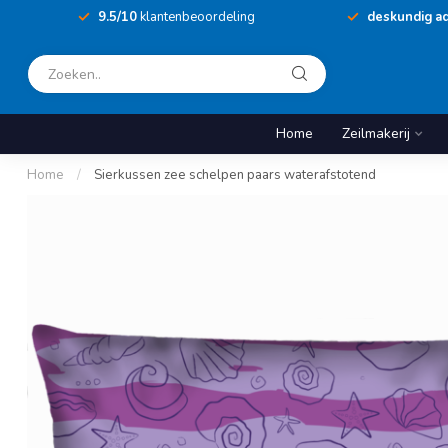
9.5/10
klantenbeoordeling
deskundig ad
Home
Zeilmakerij
Home
/
Sierkussen zee schelpen paars waterafstotend