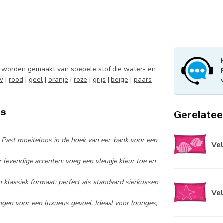
 en worden gemaakt van soepele stof die water- en
w
|
rood
|
geel
|
oranje
|
roze
|
grijs
|
beige
|
paars
ns
Gerelatee
! Past moeiteloos in de hoek van een bank voor een
Vel
r levendige accenten: voeg een vleugje kleur toe en
n klassiek formaat: perfect als standaard sierkussen
Vel
ngen voor een luxueus gevoel. Ideaal voor lounges,