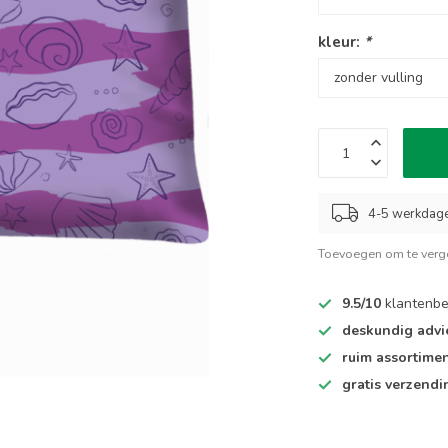
kleur:
*
4-5 werkdag
Toevoegen om te verge
9.5/10
klantenbe
deskundig advi
ruim assortime
gratis verzendi