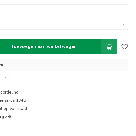
Toevoegen aan winkelwagen
en
lijken
oordeling
es
sinds 1948
nt
op voorraad
ng
>80,-