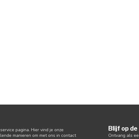
Blijf op d
ervice pagina. Hier vind je onze
Ontvang als ee
llende manieren om met ons in contact