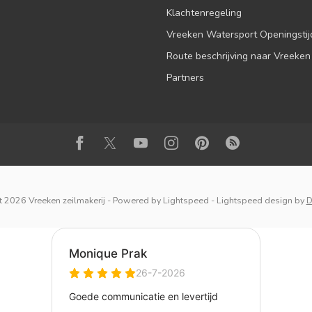
Klachtenregeling
Vreeken Watersport Openingsti
Route beschrijving naar Vreeken
Partners
 2026 Vreeken zeilmakerij
- Powered by
Lightspeed
-
Lightspeed design
by
D