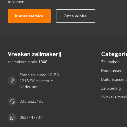
te komen.
Klantenservice
Onze winkel
Vreeken zeilmakerij
Categori
zeilmakers sinds 1948
Zeilmakerij
Bootkussens
Franciscusweg 10-B6
Buitenkussen
1216 SK Hilversum
Nederland
Zeilkleding
Winkel uitver
035 5823495
0637447737