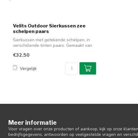
Velits Outdoor Sierkussen zee
schelpen paars
Sierkussen met getekende schelpen, in
verschillende tinten paars. Gemaakt van
so...
€32,50
Vergelijk
Meer informatie
Voor vragen over onze producten of aankoop, kijk op onze klantens
bedrijfsgegevens, antwoorden op veelgestelde vragen en verschi