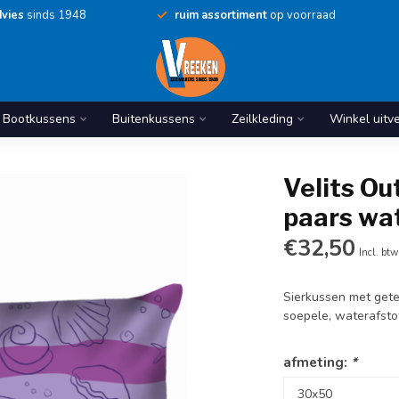
vies
sinds 1948
ruim assortiment
op voorraad
Bootkussens
Buitenkussens
Zeilkleding
Winkel uitv
Velits Ou
paars wa
€32,50
Incl. btw
Sierkussen met gete
soepele, waterafsto
afmeting:
*