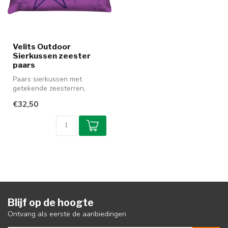
Velits Outdoor
Sierkussen zeester
paars
Paars sierkussen met
getekende zeesterren,
gemaakt van soepele,
€32,50
waterafstotende ...
Blijf op de hoogte
Ontvang als eerste de aanbiedingen