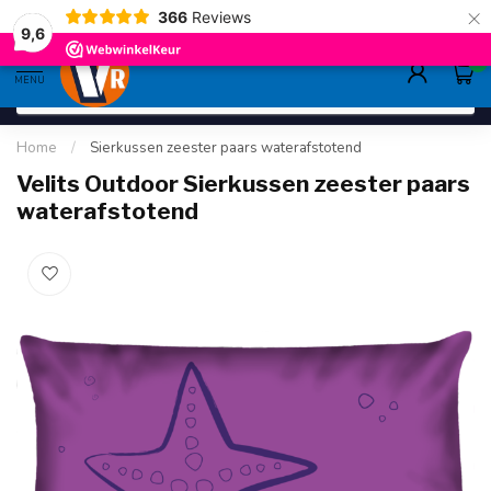
×
366
Reviews
deskundig advies
sinds 1948
ruim asso
9.6
9,6
0
MENU
Home
/
Sierkussen zeester paars waterafstotend
Velits Outdoor Sierkussen zeester paars
waterafstotend