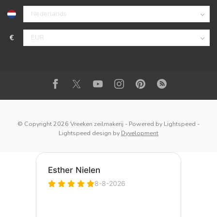
€
© Copyright 2026 Vreeken zeilmakerij
- Powered by
Lightspeed
-
Lightspeed design
by
Dyvelopment