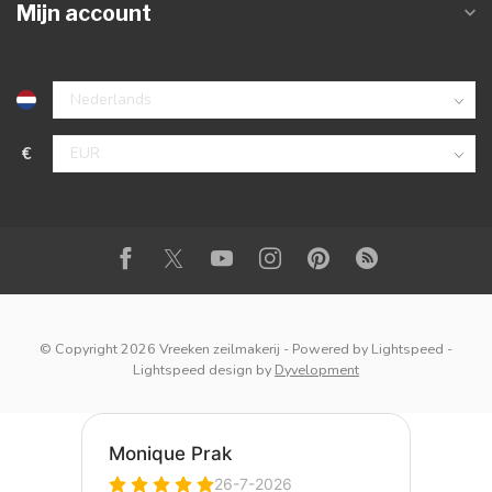
Mijn account
€
© Copyright 2026 Vreeken zeilmakerij
- Powered by
Lightspeed
-
Lightspeed design
by
Dyvelopment