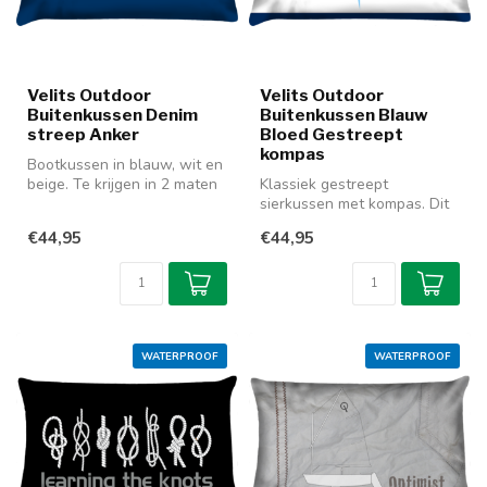
Velits Outdoor
Velits Outdoor
Buitenkussen Denim
Buitenkussen Blauw
streep Anker
Bloed Gestreept
kompas
Bootkussen in blauw, wit en
beige. Te krijgen in 2 maten
Klassiek gestreept
en gemaakt van waterafs...
sierkussen met kompas. Dit
blauw witte kussen is
€44,95
€44,95
onderdeel va...
WATERPROOF
WATERPROOF