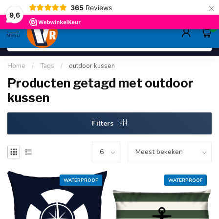
×
365
Reviews
deskundig advies
sinds 1948
ruim asso
9.6
9,6
0
MENU
Home
/
Tags
/
outdoor kussen
Producten getagd met outdoor
kussen
Filters
WATERPROOF
WATERPROOF