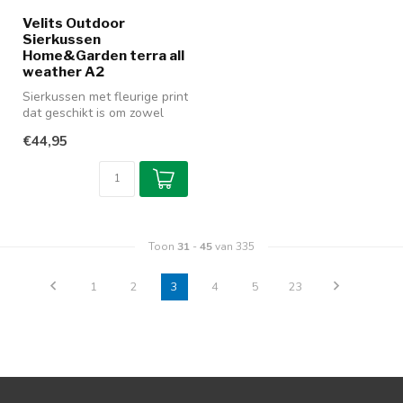
Velits Outdoor
Sierkussen
Home&Garden terra all
weather A2
Sierkussen met fleurige print
dat geschikt is om zowel
binnen als buiten te gebr...
€44,95
Toon
31
-
45
van 335
1
2
3
4
5
23