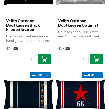
Velits Outdoor
Velits Outdoor
Bootkussen Black
Bootkussen Optimist
knopen leggen
Nautisch bootkussen met
Bootkussen met een aantal
een Optimist zeilboot. Niet
handige watersport knopen.
alleen leuk voor op een
Op een rustig momentje
boot...
€44,95
€44,95
leuk...
WATERPROOF
WATERPROOF