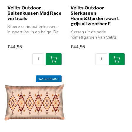
Velits Outdoor
Velits Outdoor
Buitenkussen Mud Race
Sierkussen
verticals
Home&Garden zwart
grijs all weather E
Stoere serie buitenkussens
in zwart, bruin en beige. De
Kussen uit de serie
outdoor versie is watera...
home&garden van Velits
Outdoor in een decoratieve
€44,95
€44,95
print in ...
WATERPROOF