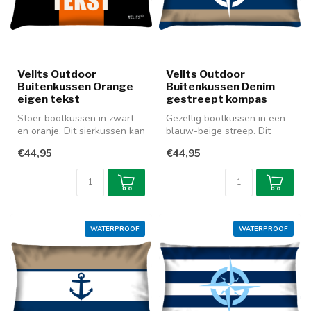
Velits Outdoor
Velits Outdoor
Buitenkussen Orange
Buitenkussen Denim
eigen tekst
gestreept kompas
Stoer bootkussen in zwart
Gezellig bootkussen in een
en oranje. Dit sierkussen kan
blauw-beige streep. Dit
je laten bedrukken met e...
sierkussen is gemaakt van
€44,95
€44,95
wat...
WATERPROOF
WATERPROOF