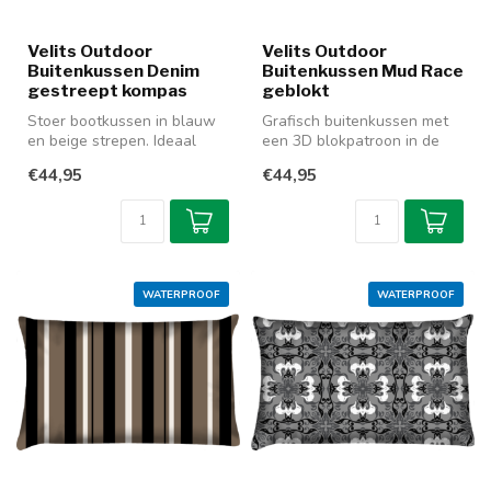
Velits Outdoor
Velits Outdoor
Buitenkussen Denim
Buitenkussen Mud Race
gestreept kompas
geblokt
Stoer bootkussen in blauw
Grafisch buitenkussen met
en beige strepen. Ideaal
een 3D blokpatroon in de
voor buitengebruik vanwege
kleuren zwart, bruin en
€44,95
€44,95
de...
ecru....
WATERPROOF
WATERPROOF