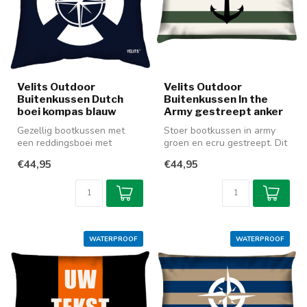
Velits Outdoor
Velits Outdoor
Buitenkussen Dutch
Buitenkussen In the
boei kompas blauw
Army gestreept anker
Gezellig bootkussen met
Stoer bootkussen in army
een reddingsboei met
groen en ecru gestreept. Dit
kompas, in een mooie,
kussen wordt geleverd met
€44,95
€44,95
donkerblauwe ...
...
WATERPROOF
WATERPROOF