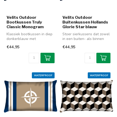
Velits Outdoor
Velits Outdoor
Bootkussen Truly
Buitenkussen Hollands
Classic Monogram
Glorie Star blauw
Klassiek bootkussen in diep
Stoer sierkussens dat zowel
donkerblauw met
in een buiten- als binnen
goudkleurige accenten.
uitvoering te krijgen is. ...
€44,95
€44,95
Prachtig te c...
WATERPROOF
WATERPROOF