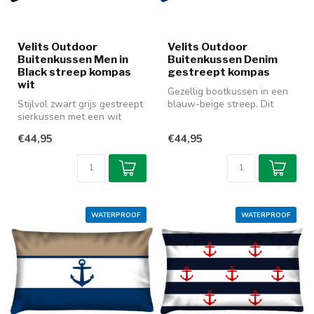
Velits Outdoor
Velits Outdoor
Buitenkussen Men in
Buitenkussen Denim
Black streep kompas
gestreept kompas
wit
Gezellig bootkussen in een
Stijlvol zwart grijs gestreept
blauw-beige streep. Dit
sierkussen met een wit
sierkussen is gemaakt van
kompas. Voor de
wat...
€44,95
€44,95
materialen...
WATERPROOF
WATERPROOF