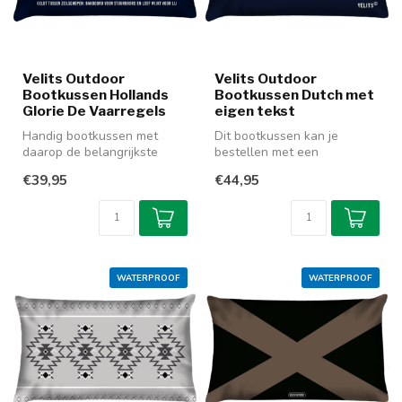
Velits Outdoor
Velits Outdoor
Bootkussen Hollands
Bootkussen Dutch met
Glorie De Vaarregels
eigen tekst
Handig bootkussen met
Dit bootkussen kan je
daarop de belangrijkste
bestellen met een
vaarregels. Zo kunt u de
(plaats)naam, bootnaam
€39,95
€44,95
voorrangs...
naar keuze. Verme...
WATERPROOF
WATERPROOF