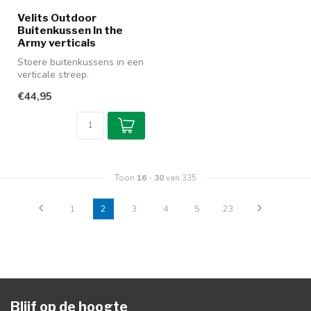
Velits Outdoor
Buitenkussen In the
Army verticals
Stoere buitenkussens in een
verticale streep.
Waterafstotend, in mooi
€44,95
donkergroe...
Toon
16
-
30
van 335
1
2
3
4
5
23
Blijf op de hoogte