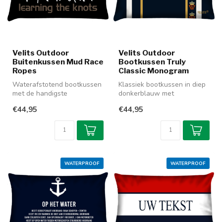
Velits Outdoor
Velits Outdoor
Buitenkussen Mud Race
Bootkussen Truly
Ropes
Classic Monogram
Waterafstotend bootkussen
Klassiek bootkussen in diep
met de handigste
donkerblauw met
scheepsknopen op een rijtje.
goudkleurige accenten.
€44,95
€44,95
Prima te...
Prachtig te c...
WATERPROOF
WATERPROOF