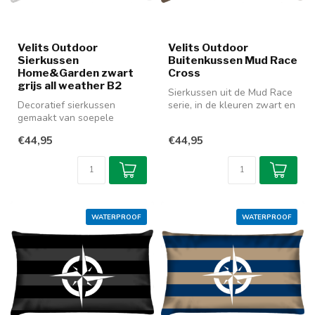
Velits Outdoor
Velits Outdoor
Sierkussen
Buitenkussen Mud Race
Home&Garden zwart
Cross
grijs all weather B2
Sierkussen uit de Mud Race
Decoratief sierkussen
serie, in de kleuren zwart en
gemaakt van soepele
bruin. Past prima bij d...
outdoor stof uit de serie
€44,95
€44,95
Home&Garden ...
WATERPROOF
WATERPROOF