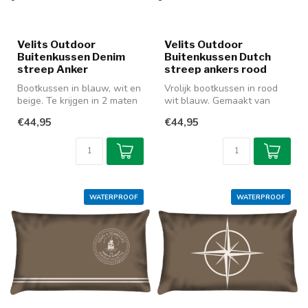
Velits Outdoor
Velits Outdoor
Buitenkussen Denim
Buitenkussen Dutch
streep Anker
streep ankers rood
Bootkussen in blauw, wit en
Vrolijk bootkussen in rood
beige. Te krijgen in 2 maten
wit blauw. Gemaakt van
en gemaakt van waterafs...
waterafstotende stof en
€44,95
€44,95
daardo...
WATERPROOF
WATERPROOF