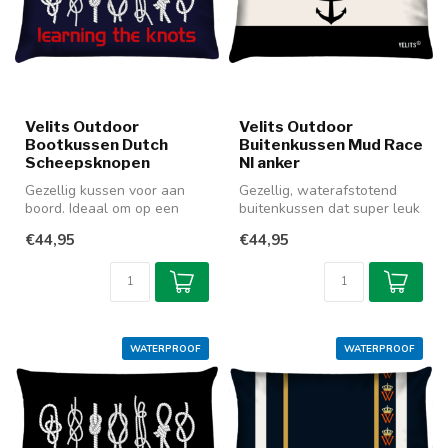
Velits Outdoor
Velits Outdoor
Bootkussen Dutch
Buitenkussen Mud Race
Scheepsknopen
Nl anker
Gezellig kussen voor aan
Gezellig, waterafstotend
boord. Ideaal om op een
buitenkussen dat super leuk
rustig momentje erbij te
te combineren is met de
€44,95
€44,95
pakken...
and...
WATERPROOF
WATERPROOF