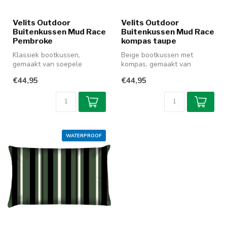
Velits Outdoor
Velits Outdoor
Buitenkussen Mud Race
Buitenkussen Mud Race
Pembroke
kompas taupe
Klassiek bootkussen,
Beige bootkussen met
gemaakt van soepele
kompas, gemaakt van
waterafstotende stof.
waterafstotende, niet
€44,95
€44,95
Combineer deze wa...
verkleurende stof...
WATERPROOF