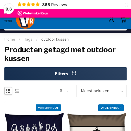
×
365
Reviews
gratis verzending
>80,-
9.6
9,6
0
MENU
Home
/
Tags
/
outdoor kussen
Producten getagd met outdoor
kussen
Filters
WATERPROOF
WATERPROOF