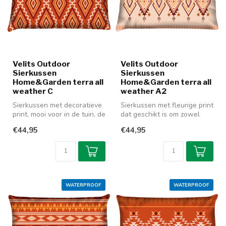
Velits Outdoor
Velits Outdoor
Sierkussen
Sierkussen
Home&Garden terra all
Home&Garden terra all
weather C
weather A2
Sierkussen met decoratieve
Sierkussen met fleurige print
print, mooi voor in de tuin, de
dat geschikt is om zowel
veranda of gewoon in ...
binnen als buiten te gebr...
€44,95
€44,95
WATERPROOF
WATERPROOF