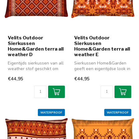
Velits Outdoor
Velits Outdoor
Sierkussen
Sierkussen
Home&Garden terra all
Home&Garden terra all
weather D
weather E
Eigentijds sierkussen van all
Sierkussen Home&Garden
weather stof geschikt om
geeft een eigentijdse look in
zowel binnen als buiten t...
uw tuin, op terras of binne...
€44,95
€44,95
WATERPROOF
WATERPROOF