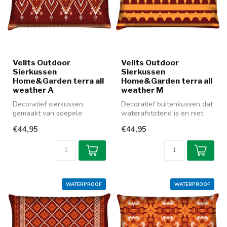
Velits Outdoor
Velits Outdoor
Sierkussen
Sierkussen
Home&Garden terra all
Home&Garden terra all
weather A
weather M
Decoratief sierkussen
Decoratief buitenkussen dat
gemaakt van soepele
waterafstotend is en niet
outdoor stof, mooi voor
verkleurt. De verschillend...
€44,95
€44,95
buiten en binn...
WATERPROOF
WATERPROOF