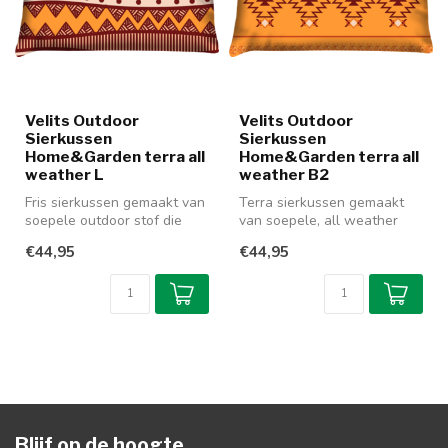
Velits Outdoor
Velits Outdoor
Sierkussen
Sierkussen
Home&Garden terra all
Home&Garden terra all
weather L
weather B2
Fris sierkussen gemaakt van
Terra sierkussen gemaakt
soepele outdoor stof die
van soepele, all weather
geschikt is om zowel
outdoor stof die
€44,95
€44,95
binnen...
waterafstote...
Blijf op de hoogte