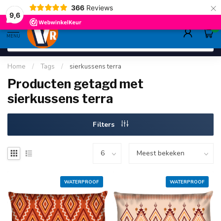
×
366
Reviews
gratis verzending
>80,-
9.6
9,6
0
MENU
Home
/
Tags
/
sierkussens terra
Producten getagd met
sierkussens terra
Filters
WATERPROOF
WATERPROOF