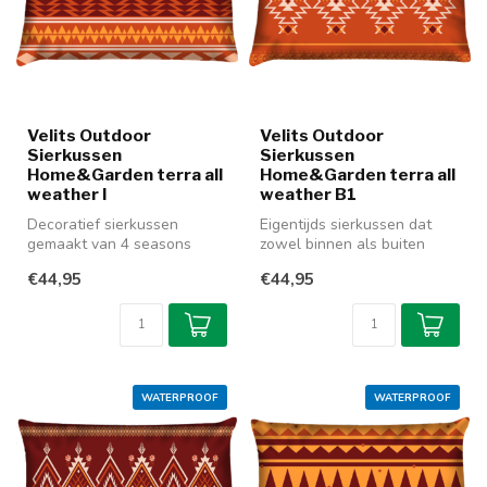
Velits Outdoor
Velits Outdoor
Sierkussen
Sierkussen
Home&Garden terra all
Home&Garden terra all
weather I
weather B1
Decoratief sierkussen
Eigentijds sierkussen dat
gemaakt van 4 seasons
zowel binnen als buiten
outdoor stof waarmee u uw
gebruikt kan worden. De
€44,95
€44,95
interieur ...
stof i...
WATERPROOF
WATERPROOF